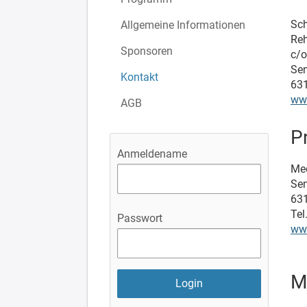
Sch
Allgemeine Informationen
Reh
Sponsoren
c/
Sen
Kontakt
631
www
AGB
P
Anmeldename
Me
Sen
631
Tel
Passwort
ww
M