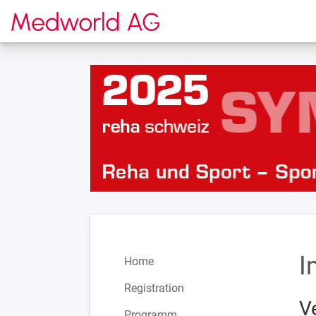
Zur Startseite
I
Home
Registration
V
Programm