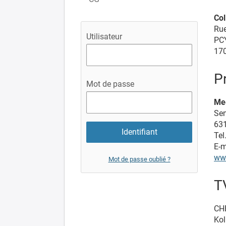
Col
Rue
Utilisateur
PCY
170
P
Mot de passe
Me
Sen
631
Tel
E-m
ww
Mot de passe oublié ?
T
CH
Kol