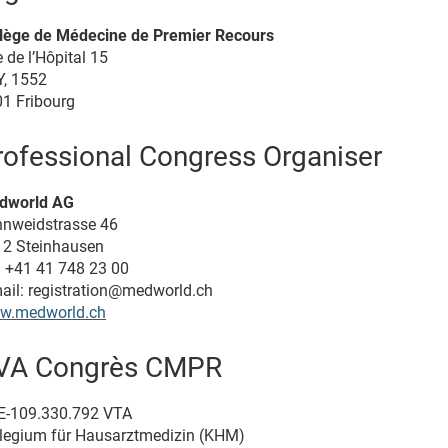
lège de Médecine de Premier Recours
 de l’Hôpital 15
, 1552
1 Fribourg
rofessional Congress Organiser
dworld AG
nweidstrasse 46
2 Steinhausen
. +41 41 748 23 00
ail: registration@medworld.ch
w.medworld.ch
VA Congrès CMPR
E-109.330.792 VTA
legium für Hausarztmedizin (KHM)