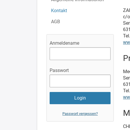
ZA
Kontakt
c/
AGB
Sen
631
Tel
ww
Anmeldename
P
Passwort
Me
Sen
631
Tel
ww
M
Passwort vergessen?
CH