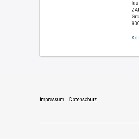
lau
ZAI
Gro
800
Kon
Impressum
Datenschutz